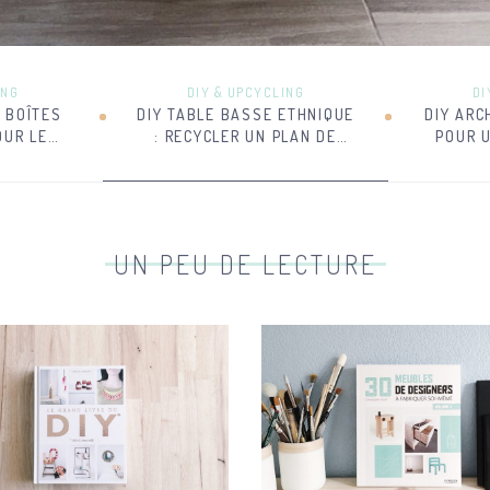
ING
DIY & UPCYCLING
DI
 BOÎTES
DIY TABLE BASSE ETHNIQUE
DIY ARC
OUR LE
: RECYCLER UN PLAN DE
POUR U
TRAVAIL
UN PEU DE LECTURE