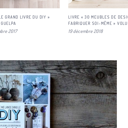
LE GRAND LIVRE DU DIY »
LIVRE « 30 MEUBLES DE DES
E GUELPA
FABRIQUER SOI-MÊME » VOLU
PAR CHRISTOPHER STUART
bre 2017
19 décembre 2018