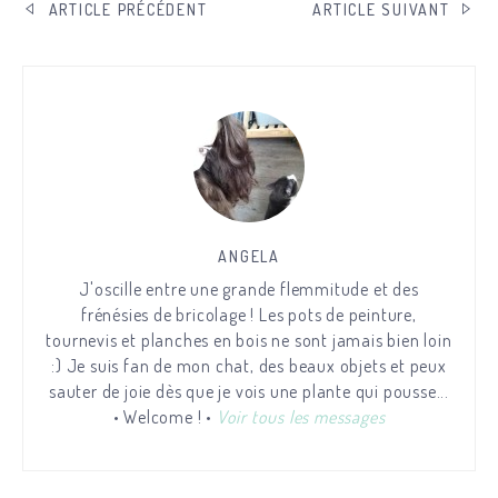
NAVIGATION
ARTICLE PRÉCÉDENT
ARTICLE SUIVANT
DE
L’ARTICLE
ANGELA
J'oscille entre une grande flemmitude et des
frénésies de bricolage ! Les pots de peinture,
tournevis et planches en bois ne sont jamais bien loin
:) Je suis fan de mon chat, des beaux objets et peux
sauter de joie dès que je vois une plante qui pousse...
• Welcome ! •
Voir tous les messages