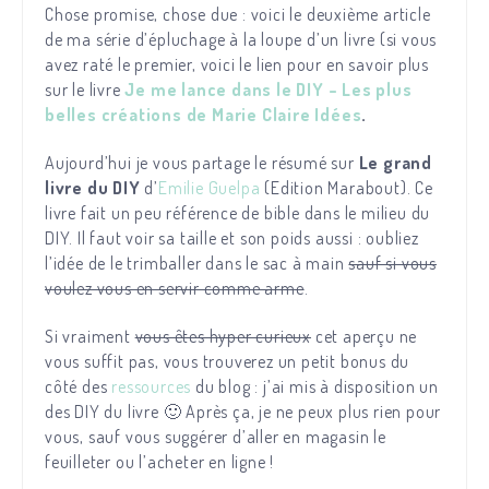
Chose promise, chose due : voici le deuxième article
de ma série d’épluchage à la loupe d’un livre (si vous
avez raté le premier, voici le lien pour en savoir plus
sur le livre
Je me lance dans le DIY – Les plus
belles créations de Marie Claire Idées
.
Aujourd’hui je vous partage le résumé sur
Le grand
livre du DIY
d’
Emilie Guelpa
(Edition Marabout). Ce
livre fait un peu référence de bible dans le milieu du
DIY. Il faut voir sa taille et son poids aussi : oubliez
l’idée de le trimballer dans le sac à main
sauf si vous
voulez vous en servir comme arme
.
Si vraiment
vous êtes hyper curieux
cet aperçu ne
vous suffit pas, vous trouverez un petit bonus du
côté des
ressources
du blog : j’ai mis à disposition un
des DIY du livre 🙂 Après ça, je ne peux plus rien pour
vous, sauf vous suggérer d’aller en magasin le
feuilleter ou l’acheter en ligne !