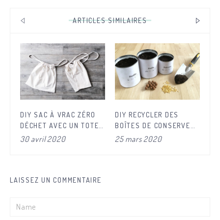
ARTICLES SIMILAIRES
DIY SAC À VRAC ZÉRO
DIY RECYCLER DES
DI
DÉCHET AVEC UN TOTE
BOÎTES DE CONSERVE
DE
BAG
POUR LE POTAGER
FE
30 avril 2020
25 mars 2020
19
LAISSEZ UN COMMENTAIRE
Prénom